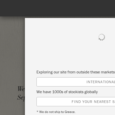
SHOP ALL
PAINT
Exploring our site from outside these market
INTERNATIONA
ANNIE
Wednesday 15
We have 1000s of stockists globally
September, 2021
ANNIE
FIND YOUR NEAREST S
* We do not ship to Greece.