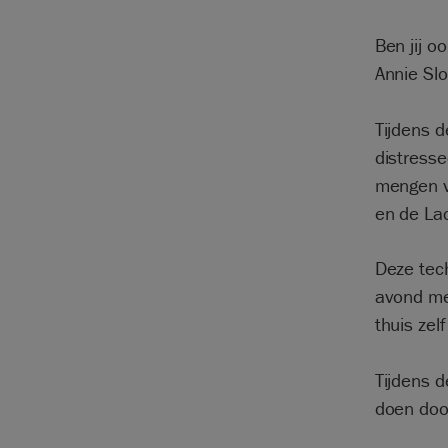
Ben jij o
Annie Sl
Tijdens d
distresse
mengen v
en de La
Deze tec
avond me
thuis zel
Tijdens d
doen door