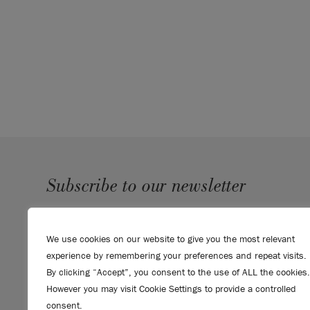
Subscribe to our newsletter
SUBMIT
We use cookies on our website to give you the most relevant
Sign up to receive 10% off your first order, direct to your
experience by remembering your preferences and repeat visits.
inbox.
By clicking “Accept”, you consent to the use of ALL the cookies.
However you may visit Cookie Settings to provide a controlled
consent.