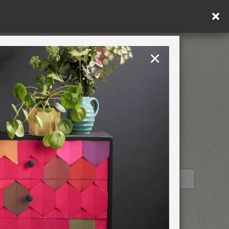
ply.
×
United States
PAINTING RETREATS
RETAILER PROFILE