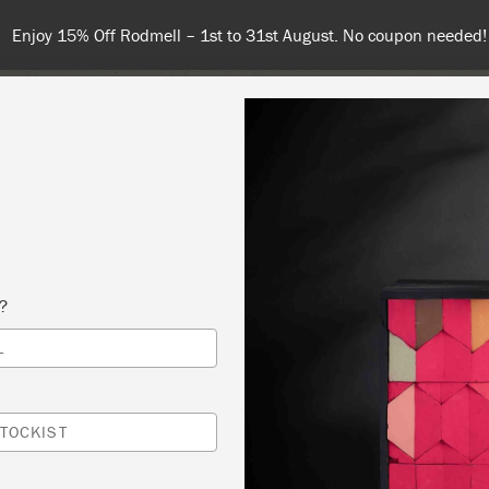
Spend $99 or more for free shipping! US customers only. T&Cs ap
COLOURS
ABOUT
RETAILERS
INSPIRATION & TIPS
s?
L
 SLOAN VERFTECHNIEKEN I
 SLOAN
TOCKIST