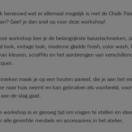
ok benieuwd wat er allemaal mogelijk is met de Chalk Pa
oan? Geef je dan snel op voor deze workshop!
eze workshop leer je de belangrijkste basistechnieken, z
d look, vintage look, moderne gladde finish, color wash, 
an kleuren, scraffito en het aanbrengen van verschille
cquer.
hnieken maak je op een houten paneel, die je aan het ei
e naar huis neemt en kan gebruiken als voorbeeld, voor 
f aan de slag gaat.
e workshop is er genoeg tijd om vragen te stellen en ide
 alle geverfde meubels en accessoires in het atelier.