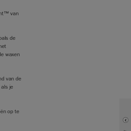
int™ van
oals de
het
nde waxen
nd van de
als je
eën op te