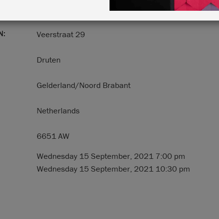
N:
Veerstraat 29
Druten
Gelderland/Noord Brabant
Netherlands
6651 AW
Wednesday 15 September, 2021 7:00 pm
Wednesday 15 September, 2021 10:30 pm