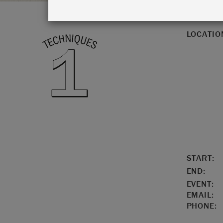
LOCATIO
START:
END:
EVENT:
EMAIL:
PHONE: