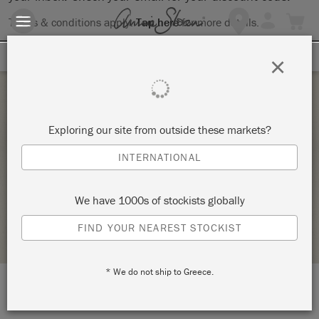
Terms & conditions apply.
Tap here
for more details.
SIGN UP FOR 10% OFF
×
Saturday 28 November, 2020
Exploring our site from outside these markets?
WEIHNACHTSWORKSHOP MIT GANZ VIEL
INTERNATIONAL
STUCK
MARIA HUI
We have 1000s of stockists globally
RETAILER PROFILE
FIND YOUR NEAREST STOCKIST
* We do not ship to Greece.
LOCATION:
Löwengrube 1