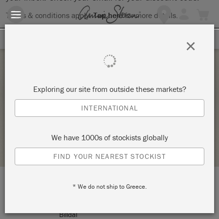
Terms & conditions apply.
Tap here
for more details.
SIGN UP FOR 10% OFF
×
Sunday 4 July, 2021
Exploring our site from outside these markets?
MÅLA PÅ TYG – FÄRGA TYG
INTERNATIONAL
UGGLEDALEN ATELJÉ & INREDNING
We have 1000s of stockists globally
RETAILER PROFILE
FIND YOUR NEAREST STOCKIST
* We do not ship to Greece.
LOCATION:
Uggledalsvägen 49
Billdal