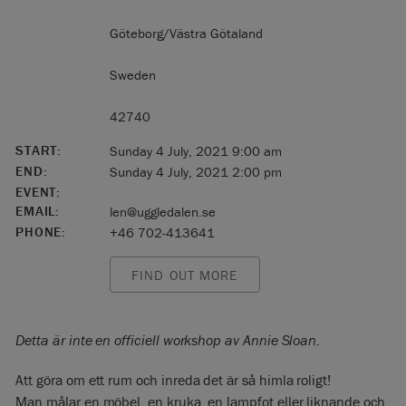
Göteborg/Västra Götaland
Sweden
42740
START:
Sunday 4 July, 2021 9:00 am
END:
Sunday 4 July, 2021 2:00 pm
EVENT:
EMAIL:
len@uggledalen.se
PHONE:
+46 702-413641
FIND OUT MORE
Detta är inte en officiell workshop av Annie Sloan.
Att göra om ett rum och inreda det är så himla roligt!
Man målar en möbel, en kruka, en lampfot eller liknande och