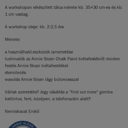
A workshopon elkészített tálca mérete kb. 35×30 cm-es és kb.
1 cm vastag.
A workshop ideje: kb. 2-2,5 óra
Menete:
a használható eszközök ismertetése
tudnivalók az Annie Sloan Chalk Paint krétafestékről röviden
festés Annie Sloan krétafestékkel
stencilezés
waxolás Annie Sloan lágy bútorviasszal
Várlak szeretettel! Jegy vásárlás a “find out more” gomba
kattintva, fent, középen, a telefonszám alatt!!
Nemiskacat Enikő