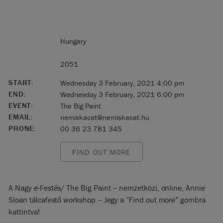
Hungary
2051
START:
Wednesday 3 February, 2021 4:00 pm
END:
Wednesday 3 February, 2021 6:00 pm
EVENT:
The Big Paint
EMAIL:
nemiskacat@nemiskacat.hu
PHONE:
00 36 23 781 345
FIND OUT MORE
A Nagy e-Festés/ The Big Paint – nemzetközi, online, Annie
Sloan tálcafestő workshop – Jegy a “Find out more” gombra
kattintva!