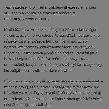
Természetesen örömmel állunk rendelkezésedre minden
szükséges technikai és gyakorlati tanácsért!
nemiskacat@nemiskacat.hu
Most először, az Annie Sloan forgalmazók szerte a világon
ugyanazt az online workshopot tartják 2021. február 1-7-ig,
részeként a #TámogasdaHelyit kampánynak. Ez egy
nemzetközi esemény, ami az Annie Sloan brand egyéni,
független kis üzleteinek globális hálózatán keresztül jut el
hozzád helybe, lehetővé téve számodra, hogy a saját
otthonodból, kényelmesen támogasd a helyi közösséged egy
kis boltját. Jelen esetben a Nemiskacatot!
Hívd meg a barátaidat, és legyetek részesei az eseménynek –
mindezt egy új, szórakoztató készség elsajátítása közben a
bútorfestés terén. Egy gyönyörű tálcát fogsz festeni, némi új
önbizalomra tehetsz szert, és a kreatív önmegvalósítás jóleső
érzését is megtapasztalhatod.