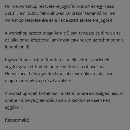
Online workshop részvételre jogosító E-JEGY és egy Tálca
SZETT, ami 2021. február 3-án 16 órakor tartandó online
workshop részvételére és a Tálca szett átvételére jogosít.
A workshop-szettet maga Annie Sloan tervezte és direkt erre
az alkalomra készítette, ami most egyenesen az otthonodban
landol majd!
Egyszerű használati útmutatást mellékelünk, melynek
segítségével otthonról, online be tudsz csatlakozni a
Nemiskacat Látványműhelybe, ahol virtuálisan találkozol
majd más workshop résztvevőkkel.
A workshop-szett tartalmaz mindent, amire szükséged lesz az
online műhelyfoglalkozás során, a kezdőknek sem kell
aggódni!
Kapsz majd: