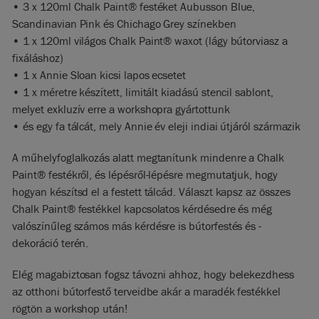
• 3 x 120ml Chalk Paint® festéket Aubusson Blue,
Scandinavian Pink és Chichago Grey színekben
• 1 x 120ml világos Chalk Paint® waxot (lágy bútorviasz a
fixáláshoz)
• 1 x Annie Sloan kicsi lapos ecsetet
• 1 x méretre készített, limitált kiadású stencil sablont,
melyet exkluzív erre a workshopra gyártottunk
• és egy fa tálcát, mely Annie év eleji indiai útjáról származik
A műhelyfoglalkozás alatt megtanítunk mindenre a Chalk
Paint® festékről, és lépésről-lépésre megmutatjuk, hogy
hogyan készítsd el a festett tálcád. Választ kapsz az összes
Chalk Paint® festékkel kapcsolatos kérdésedre és még
valószínűleg számos más kérdésre is bútorfestés és -
dekoráció terén.
Elég magabiztosan fogsz távozni ahhoz, hogy belekezdhess
az otthoni bútorfestő terveidbe akár a maradék festékkel
rögtön a workshop után!