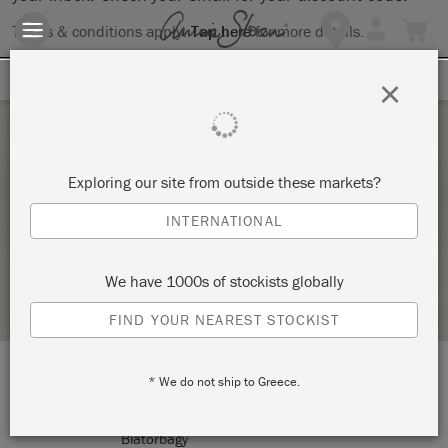
Terms & conditions apply.
Tap here
for more details.
SIGN UP FOR 10% OFF
×
Wednesday 3 February, 2021
Exploring our site from outside these markets?
A NAGY E-FESTÉS FEBR.3. SZERDA 16 ÓRA
INTERNATIONAL
NEMISKACAT
We have 1000s of stockists globally
RETAILER PROFILE
FIND YOUR NEAREST STOCKIST
* We do not ship to Greece.
LOCATION:
Csillag utca 7.
Biatorbágy