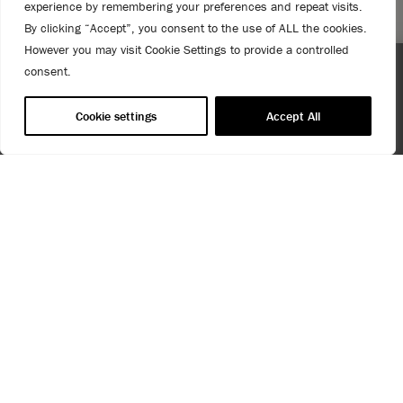
experience by remembering your preferences and repeat visits.
By clicking “Accept”, you consent to the use of ALL the cookies.
However you may visit Cookie Settings to provide a controlled
consent.
Spend $99 or more for free shipping! US customers only.
T&Cs apply.
Cookie settings
Accept All
USE OF COOKIES
AnnieSloan.com uses cookies to improve your experience
when you browse the site.
VIEW POLICY
Gallery
ACCEPT