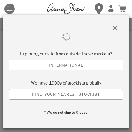
Terms & conditions apply.
Tap here
for more details.
Retailer
SIGN UP FOR 10% OFF
×
LA FÉE CASÉINE
Exploring our site from outside these markets?
PARIS, FRANCE
INTERNATIONAL
VIEW MAP
RETAILER INFO
We have 1000s of stockists globally
FIND YOUR NEAREST STOCKIST
* We do not ship to Greece.