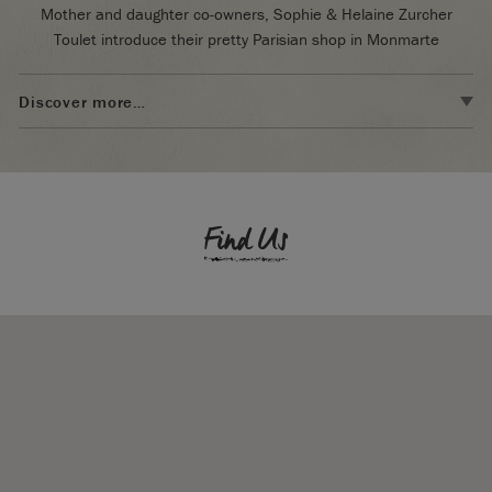
Mother and daughter co-owners, Sophie & Helaine Zurcher
Toulet introduce their pretty Parisian shop in Monmarte
Discover more…
When did the store open ?
Our store opened in September 2020. Before that we ran an
online shop since February 2016 and became Annie Sloan
Find Us
Stockists in 2019. We wanted real contact with our clients and
the idea of a team of women from the same family – there are
three of us: mother, Sophie, daughter Helaine, and
daughter/sister-in-law Lila, in the Monmarte district that we all
love, was irresistible.
What is the local area like.
We are fortunate to be located in Montmartre. The Sacré-Cœur
Basilica is 350m away, and the Saint-Pierre market (French