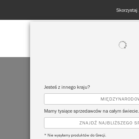
ierpnia. Kod rabatowy nie jest wymagany!
POKAŻ WSZYSTKO
FARBA
Jesteś z innego kraju?
MIĘDZYNARODO
Mamy tysiące sprzedawców na całym świecie.
ZNAJDŹ NAJBLIŻSZEGO 
* Nie wysyłamy produktów do Grecji.