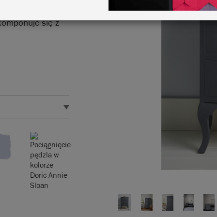
ną, ciepłą,
komponuje się z
ego projektu
itr farby wystarcza
.
styki produktu.
 Sprawdź
wskazówki