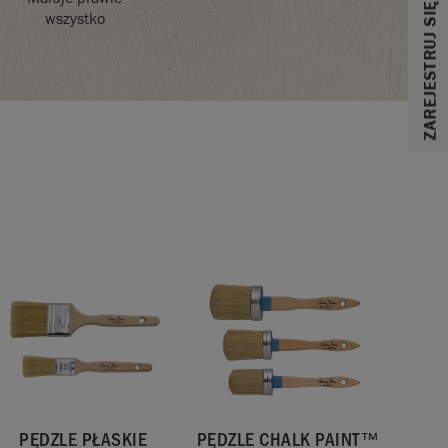
wszystko
PĘDZLE PŁASKIE
PĘDZLE CHALK PAINT™