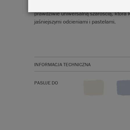
Whistlera, kolor Whistler Grey jest przyjem
prawdziwie uniwersalną szarością, która 
jaśniejszymi odcieniami i pastelami.
INFORMACJA TECHNICZNA
Idealna, trwała farba do mebli do Twojego kolejn
upcyklingowego.
PASUJE DO
Dostępne w puszkach o pojemności 120 ml i 1l. L
do pomalowania około 13 metrów kwadratowych
Kliknij
tutaj
, aby zapoznać się z kartą charaktery
Nie wiesz, ile farby Chalk Paint™ należy kupić?
dotyczące wydajności farb Chalk Paint™
.