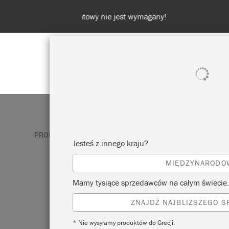
POKAŻ WSZYSTKO
FARBA
PRODUKTY
CHALK PAINT
WHISTLER GREY
Jesteś z innego kraju?
MIĘDZYNARODO
WHISTLER GREY
Mamy tysiące sprzedawców na całym świecie.
ZNAJDŹ NAJBLIŻSZEGO 
Nazwany na cześć i zainspirowany pracam
amerykańskiego artysty Jamesa Abbotta 
* Nie wysyłamy produktów do Grecji.