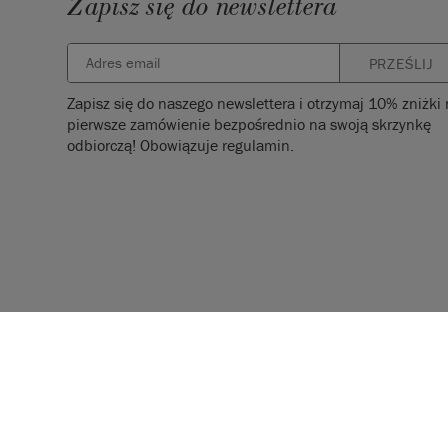
Zapisz się do newslettera
PRZEŚLIJ
Zapisz się do naszego newslettera i otrzymaj 10% zniżki
pierwsze zamówienie bezpośrednio na swoją skrzynkę
odbiorczą! Obowiązuje regulamin.
© 2026 ANNIE SLOAN INTERIORS LTD. "
CHALK PAINT
" jest z
Annie Sloan Interiors Ltd. w USA i CAN. "ANNIE SLOAN" jest z
Annie Sloan Interiors Ltd. w Wielkiej Brytanii, UK, EU, CH, US, 