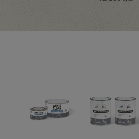
SKU:
P066WGR.X101.01
EAN:
5060621623472
Wyprodukowano w Wielkiej Brytanii. Importowan
UE przez Annie Sloan Europe GmbH.