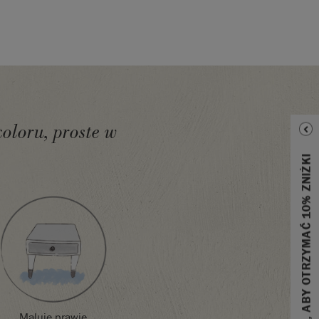
koloru, proste w
ZAREJESTRUJ SIĘ, ABY OTRZYMAĆ 10% ZNIŻKI
Maluje prawie