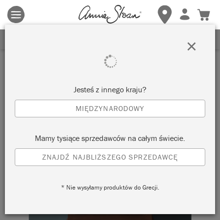
Obowiązują zasady i warunki.
Kliknij tutaj
aby uzyskać więcej
szczegółów.
ZAREJESTRUJ SIĘ, ABY OTRZYMAĆ 10% ZNIŻKI
×
Jesteś z innego kraju?
MIĘDZYNARODOWY
Mamy tysiące sprzedawców na całym świecie.
ZNAJDŹ NAJBLIŻSZEGO SPRZEDAWCĘ
* Nie wysyłamy produktów do Grecji.