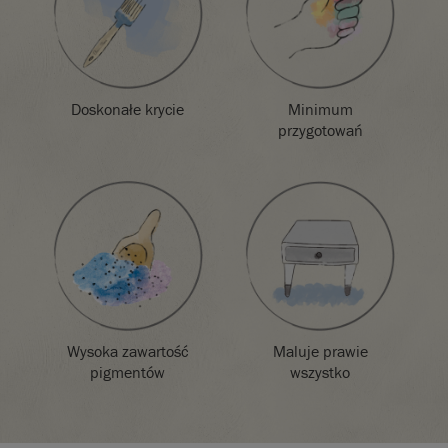
Paint™
zawiera
prawdziwe
próbki, aby jak
najdokładniej
zaprezentować
kolory farb.
Doskonałe krycie
Minimum
przygotowań
Należy pamiętać,
że kolory będą
się różnić w
zależności od
ustawień ekranu.
Nie możemy
zagwarantować,
że kolory farby
będą dokładnie
odpowiadały
Wysoka zawartość
Maluje prawie
kolorowi, który
pigmentów
wszystko
widzisz na
ekranie. W razie
wątpliwości
należy najpierw