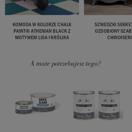
dystrybuowane
w UE przez
Annie Sloan
Europe GmbH.
KOMODA W KOLORZE CHALK
SZWEDZKI SEKRE
PAINT® ATHENIAN BLACK Z
OZDOBIONY SZA
MOTYWEM LISA I KRÓLIKA
CHINOISERI
A może potrzebujesz tego?