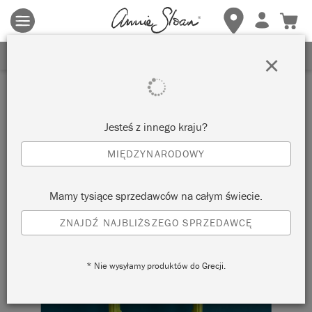
Obowiązują zasady i warunki.
Kliknij tutaj
aby uzyskać więcej
szczegółów.
ZAREJESTRUJ SIĘ, ABY OTRZYMAĆ 10% ZNIŻKI
×
Jesteś z innego kraju?
MIĘDZYNARODOWY
Mamy tysiące sprzedawców na całym świecie.
ZNAJDŹ NAJBLIŻSZEGO SPRZEDAWCĘ
* Nie wysyłamy produktów do Grecji.