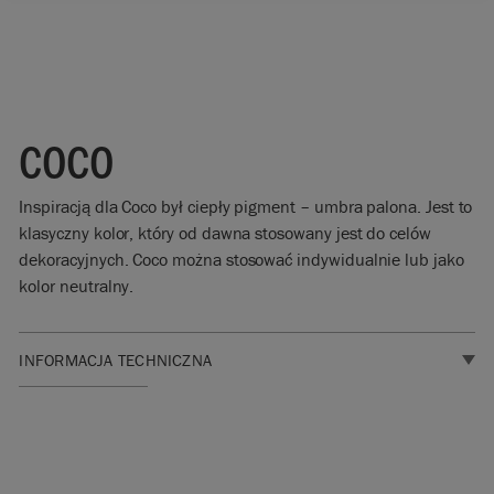
COCO
Inspiracją dla Coco był ciepły pigment – umbra palona. Jest to
klasyczny kolor, który od dawna stosowany jest do celów
dekoracyjnych. Coco można stosować indywidualnie lub jako
kolor neutralny.
INFORMACJA TECHNICZNA
Idealna, trwała
farba do mebli
do Twojego
kolejnego
projektu