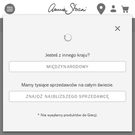
Obowiązują zasady i warunki.
Kliknij tutaj
aby uzyskać więcej
szczegółów.
ZAREJESTRUJ SIĘ, ABY OTRZYMAĆ 10% ZNIŻKI
×
Jesteś z innego kraju?
MIĘDZYNARODOWY
Mamy tysiące sprzedawców na całym świecie.
ZNAJDŹ NAJBLIŻSZEGO SPRZEDAWCĘ
* Nie wysyłamy produktów do Grecji.