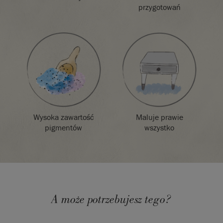
przygotowań
Należy pamiętać,
że kolory będą
się różnić w
zależności od
ustawień ekranu.
Nie możemy
zagwarantować,
że kolory farby
będą dokładnie
odpowiadały
Wysoka zawartość
Maluje prawie
kolorowi, który
pigmentów
wszystko
widzisz na
ekranie. W razie
wątpliwości
należy najpierw
zamówić kartę
kolorów lub
próbnik.
A może potrzebujesz tego?