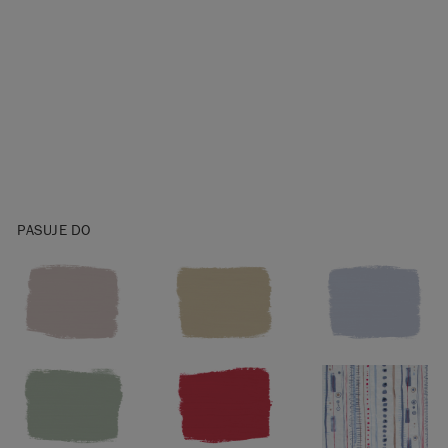
wskazówki
dotyczące
wydajności farb
Chalk Paint™
.
Zanim
rozpoczniesz
malować,
zapoznaj się z
poradami w
ulotce
PASUJE DO
informacyjnej
farby Chalk
Paint™
.
Po malowaniu
meble do wnętrz
należy
zabezpieczyć
woskiem Chalk
Paint™ Wax
.
Podłogi należy