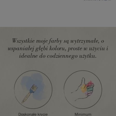
zabezpieczyć
lakierem Chalk
Paint™ Lacquer
.
Aby uzyskać
więcej pomysłów
i inspiracji do
tego, jak zacząć,
Wszystkie moje farby są wytrzymałe, o
zajrzyj do sekcji
wspaniałej głębi koloru, proste w użyciu i
Techniki i
wskazówki
.
idealne do codziennego użytku.
Zastanawiasz
się, jaki wybrać
kolor?
Karta
kolorów Chalk
Paint™
zawiera
prawdziwe
próbki, aby jak
najdokładniej
zaprezentować
kolory farb.
Doskonałe krycie
Minimum