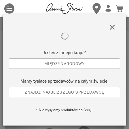
Obowiązują zasady i warunki.
Kliknij tutaj
aby uzyskać więcej
szczegółów.
ZAREJESTRUJ SIĘ, ABY OTRZYMAĆ 10% ZNIŻKI
×
Inspiracje
SEKRETARZYK W KOLORZE
Jesteś z innego kraju?
SCANDINAVIANN PINK
MIĘDZYNARODOWY
autorstwa Chloe Kempster
Mamy tysiące sprzedawców na całym świecie.
ZNAJDŹ NAJBLIŻSZEGO SPRZEDAWCĘ
This original 1940s bureau has been given a stylish and
sympathetic makeover by Chloe Kempster.
* Nie wysyłamy produktów do Grecji.