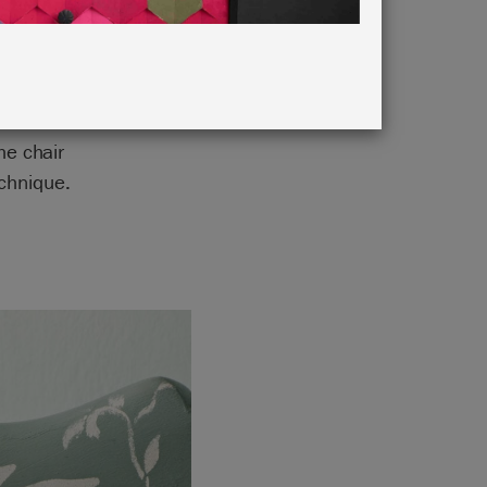
he chair
echnique.