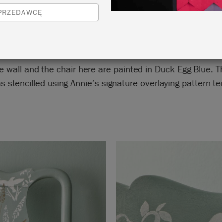
by Annie Sloan
SPRZEDAWCĘ
e wall and the chair here are painted in Duck Egg Blue. T
 stencilled using Annie’s signature overlaying pattern t