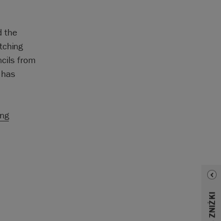
d the
tching
ncils from
t has
ing