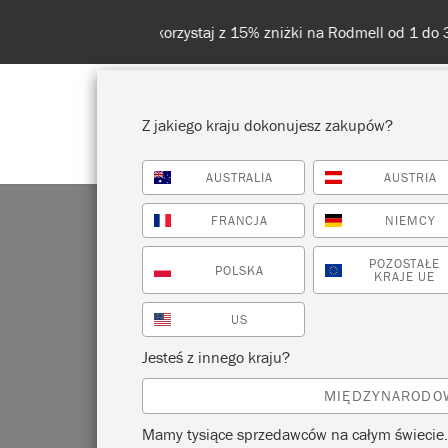
Z jakiego kraju dokonujesz zakupów?
AUSTRALIA
AUSTRIA
POKAŻ WSZYSTKO
FARBA
FRANCJA
NIEMCY
POZOSTAŁE
POLSKA
KRAJE UE
US
ST
Jesteś z innego kraju?
MIĘDZYNARODO
Mamy tysiące sprzedawców na całym świecie.