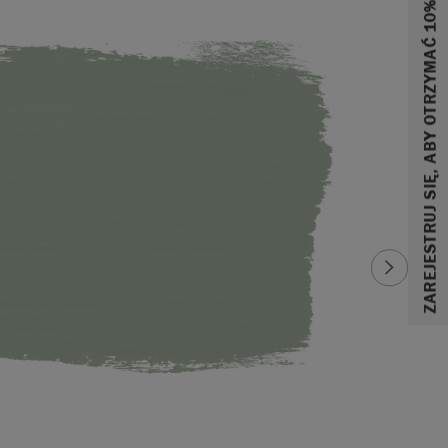
ZAREJESTRUJ SIĘ, ABY OTRZYMAĆ 10% ZNIŻKI