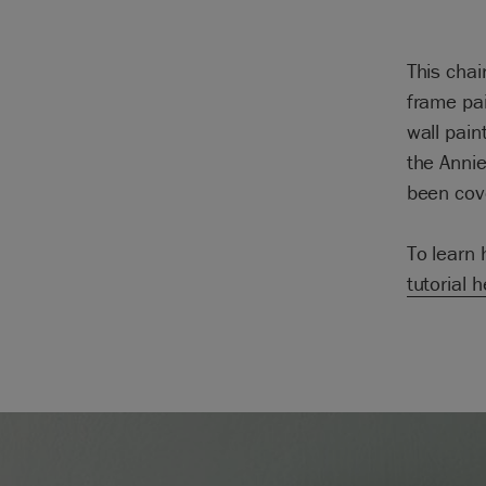
This cha
frame pai
wall pain
the Annie
been cove
To learn 
tutorial 