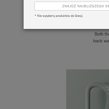
ZNAJDŹ NAJBLIŻSZEGO 
* Nie wysyłamy produktów do Grecji.
Both th
back was