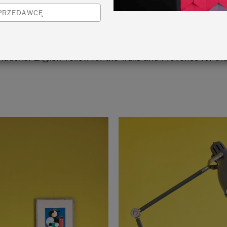
SPRZEDAWCĘ
odern retro office space is brightened by its bold use of
ations: English Yellow for the walls and Provence for th