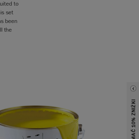
uited to
is set
has been
l the