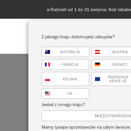
Z jakiego kraju dokonujesz zakupów?
AUSTRALIA
AUSTRIA
POKAŻ WSZYSTKO
FARBA
FRANCJA
NIEMCY
POZOSTAŁE
POLSKA
KRAJE UE
US
Jesteś z innego kraju?
MIĘDZYNARODO
Mamy tysiące sprzedawców na całym świecie.