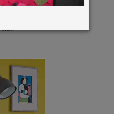
 colour
e desk.