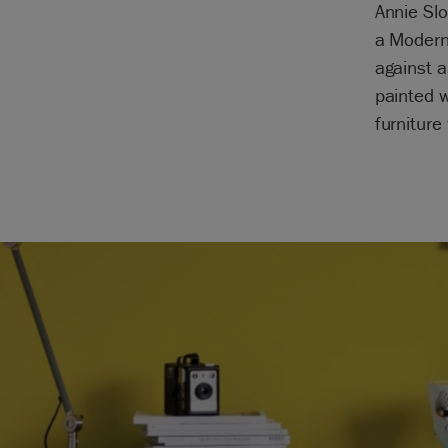
Annie Slo
a Modern 
against a
painted w
furniture