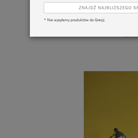
ZNAJDŹ NAJBLIŻSZEGO 
* Nie wysyłamy produktów do Grecji.
This m
combin