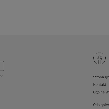
 na
Strona g
Kontakt
Ogólne W
Odstąpie