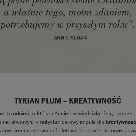
są pełne pewności siebie i witalnoś
a właśnie tego, moim zdaniem,
potrzebujemy w przyszłym roku”.
— ANNIE SLOAN
TYRIAN PLUM – KREATYWNOŚĆ
lum
to odcień, o którym Annie nie wiedziała, że go potrzeb
o nie stworzyła – natychmiastowy impuls dla
kreatywnośc
wane ciemne czerwono-fioletowe zabarwienie może spra