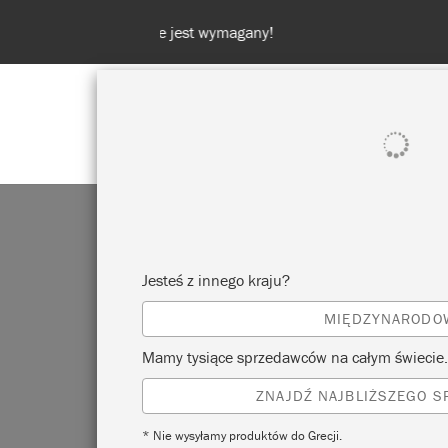
POKAŻ WSZYSTKO
FARBA
Jesteś z innego kraju?
MIĘDZYNARODO
AN
Mamy tysiące sprzedawców na całym świecie.
ZNAJDŹ NAJBLIŻSZEGO 
S
* Nie wysyłamy produktów do Grecji.