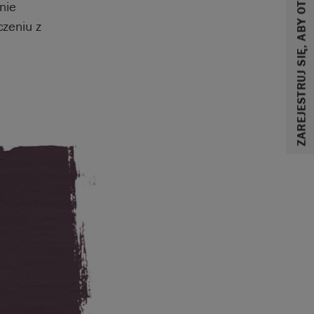
ZAREJESTRUJ SIĘ, ABY OTRZYMAĆ 10% ZNIŻKI
nie
czeniu z