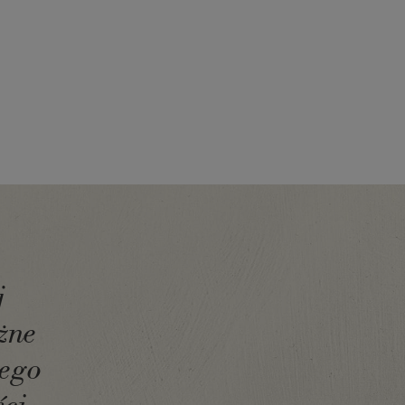
j
żne
łego