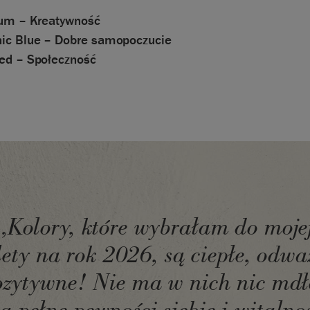
lum – Kreatywność
ic Blue – Dobre samopoczucie
ed – Społeczność
„Kolory, które wybrałam do moje
lety na rok 2026, są ciepłe, odwa
ozytywne! Nie ma w nich nic md