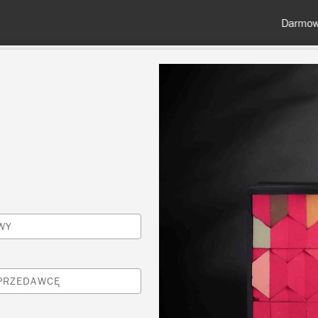
Darmowa dostawa przy zamówieniach od 350 zł
KOLORY
O NAS
SPRZEDAWCY
INSPIRACJE I TECHNI
Inspiracje
WY
NIE SLOAN PRZEDSTA
SPRZEDAWCĘ
WOJĄ PALETĘ KOLOR