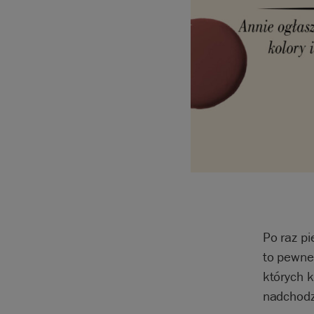
Po raz p
to pewne 
których 
nadchodz