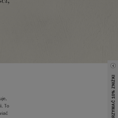
ci,
uje,
i
. To
wiać