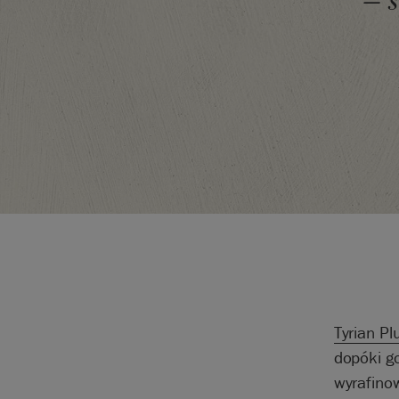
– 
Tyrian P
dopóki g
wyrafino