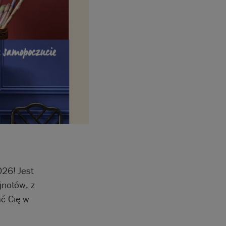
026! Jest
jnotów, z
ać Cię w