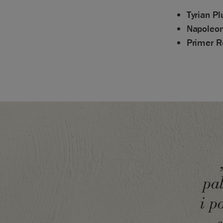
Tyrian P
Napoleon
Primer R
pa
i p