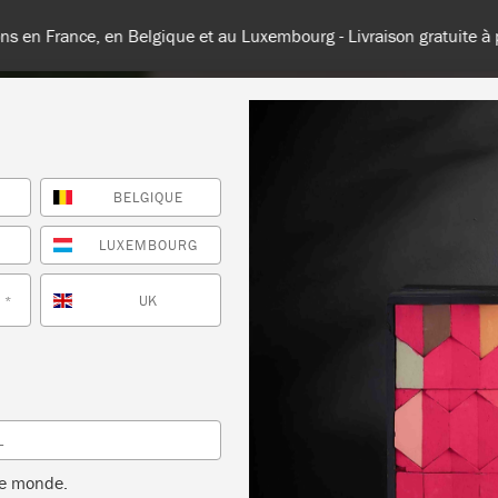
France, en Belgique et au Luxembourg - Livraison gratuite à partir 
BELGIQUE
TES LES COULEURS
À PROPOS
REVENDEURS
INSPIR
E
LUXEMBOURG
UK
*
L
le monde.