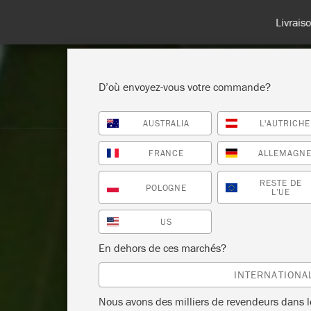
Livraisons en 
D’où envoyez-vous votre commande?
AUSTRALIA
L'AUTRICHE
BOUTIQUE
PEINTURES
TOU
FRANCE
ALLEMAGN
RESTE DE
POLOGNE
L’UE
US
En dehors de ces marchés?
INTERNATIONA
Nous avons des milliers de revendeurs dans 