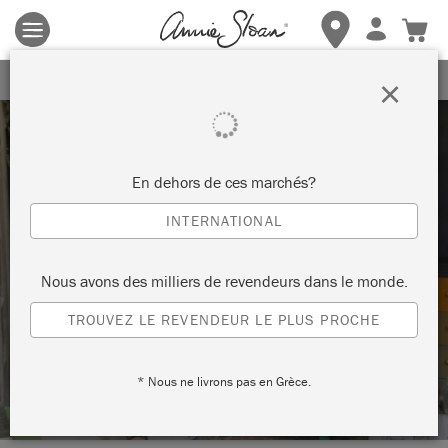
Les conditions générales s'appliquent.
Cliquez ici
pour plus de
détails.
RECEVEZ UNE REMISE DE 10%
×
En dehors de ces marchés?
INTERNATIONAL
Techniques
Nous avons des milliers de revendeurs dans le monde.
TROUVEZ LE REVENDEUR LE PLUS PROCHE
CRÉER UN LOOK INDUSTRIEL AVEC
LA CIRE NOIRE CHALK PAINT™ WAX
* Nous ne livrons pas en Grèce.