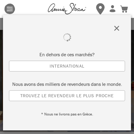
Les conditions générales s'appliquent.
Cliquez ici
pour plus de
détails.
RECEVEZ UNE REMISE DE 10%
×
En dehors de ces marchés?
INTERNATIONAL
Techniques
Nous avons des milliers de revendeurs dans le monde.
COMMENT UTILISER LA ROUE
TROUVEZ LE REVENDEUR LE PLUS PROCHE
CHROMATIQUE POUR MÉLANGER LA
PEINTURE CHALK PAINT™
* Nous ne livrons pas en Grèce.