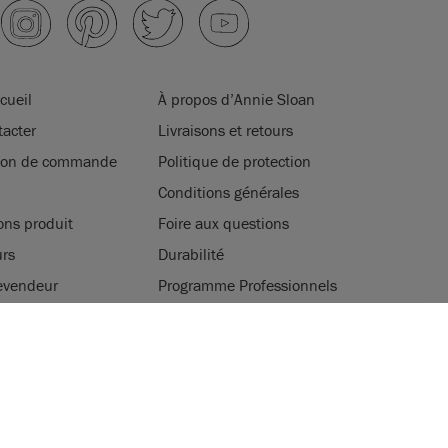
cueil
À propos d’Annie Sloan
acter
Livraisons et retours
tion de commande
Politique de protection
Conditions générales
ons produit
Foire aux questions
rs
Durabilité
evendeur
Programme Professionnels
ter
Jeux, concours et cadeaux
ATION DES COOKIES
légales
tilise des cookies pour améliorer votre expérience de
tre site.
A POLITIQUE
ACCEPTER