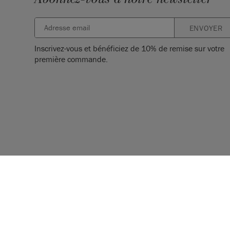
ENVOYER
Inscrivez-vous et bénéficiez de 10% de remise sur votre
première commande.
© 2026 ANNIE SLOAN INTERIORS LTD. ‘
CHALK PAINT
’ est un
de Annie Sloan Interiors Ltd. au US & CAN. ‘ANNIE SLOAN’ es
enregistrée de Annie Sloan Interiors Ltd. au UK, EU, CH, US, CA
IR, JP, RU, SG, TR & UA.