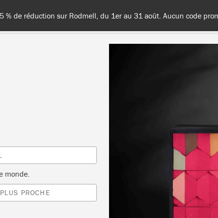
odmell, du 1er au 31 août. Aucun code promo nécessaire !
TES LES COULEURS
À PROPOS
REVENDEURS
INSPIR
SHOP
L
le monde.
 PLUS PROCHE