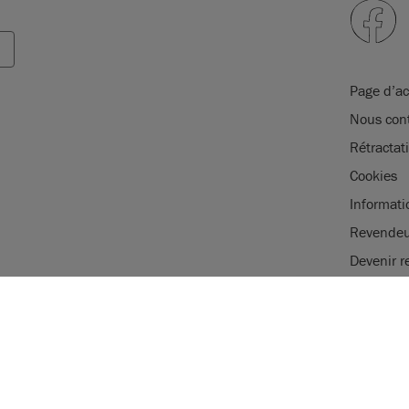
Page d’ac
Nous cont
Rétracta
Cookies
Informati
Revendeu
Devenir r
Se connec
NOTRE UTILIS
Mentions 
AnnieSloan.com u
e marque de commerce enregistrée
navigation sur no
t une marque de commerce
N, AUS, NZ, ZA, CN, KR, MX, AZ, IN,
LIRE L