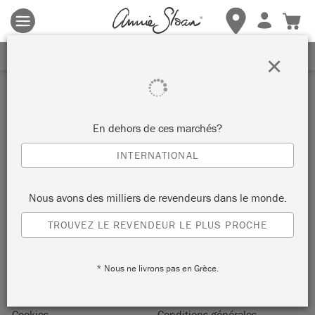
Les conditions générales s'appliquent.
Cliquez ici
pour plus de
détails.
RECEVEZ UNE REMISE DE 10%
×
Abonnez-vous à notre newsletter
ENVOYER
En dehors de ces marchés?
Inscrivez-vous et bénéficiez de 10% de remise sur votre
INTERNATIONAL
première commande.
Nous avons des milliers de revendeurs dans le monde.
TROUVEZ LE REVENDEUR LE PLUS PROCHE
Page d’accueil
À propos d’Annie Sloan
* Nous ne livrons pas en Grèce.
Nous contacter
Livraisons et retours
Rétractation de commande
Politique de protection
Cookies
Conditions générales