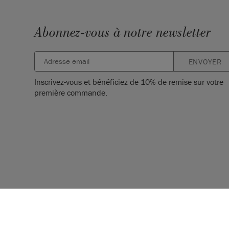
Abonnez-vous à notre newsletter
ENVOYER
Inscrivez-vous et bénéficiez de 10% de remise sur votre
première commande.
© 2026 ANNIE SLOAN INTERIORS LTD. ‘
CHALK PAINT
’ est un