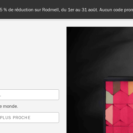
15 % de réduction sur Rodmell, du 1er au 31 août. Aucun code prom
TES LES COULEURS
À PROPOS
REVENDEURS
INSPIR
Événements
L
le monde.
 PLUS PROCHE
TRIER PAR