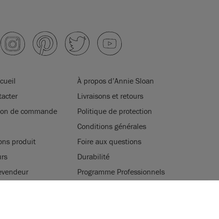
cueil
À propos d’Annie Sloan
acter
Livraisons et retours
tion de commande
Politique de protection
Conditions générales
ons produit
Foire aux questions
rs
Durabilité
evendeur
Programme Professionnels
ter
Jeux, concours et cadeaux
ATION DES COOKIES
légales
tilise des cookies pour améliorer votre expérience de