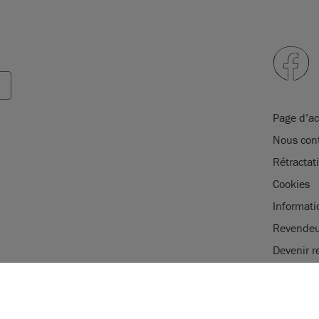
Page d’ac
Nous cont
Rétracta
Cookies
Informati
Revendeu
Devenir r
Se connec
NOTRE UTILIS
Mentions 
AnnieSloan.com u
e marque de commerce enregistrée