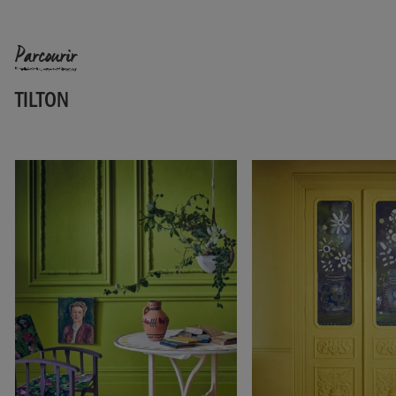
EAN:
5060621620068
Parcourir
Fabriqué au Royaume-Uni. Importé et distribué dans l’UE par
Annie Sloan Europe GmbH.
TILTON