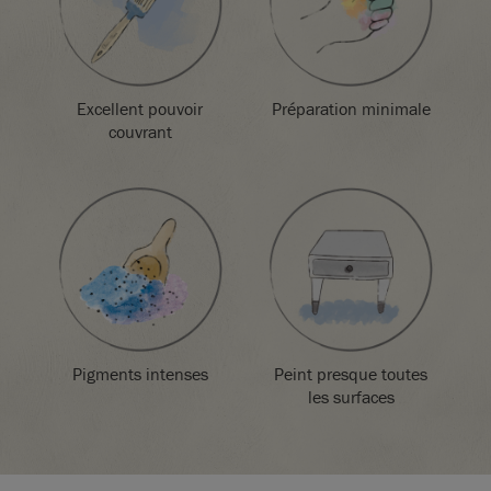
pot échantillon.
Éliminer le contenu/récipient dans le lieu d’élimination
conformément à la réglementation locale.
Excellent pouvoir
Préparation minimale
couvrant
Pigments intenses
Peint presque toutes
les surfaces
SKU:
P055TIL.X101.01