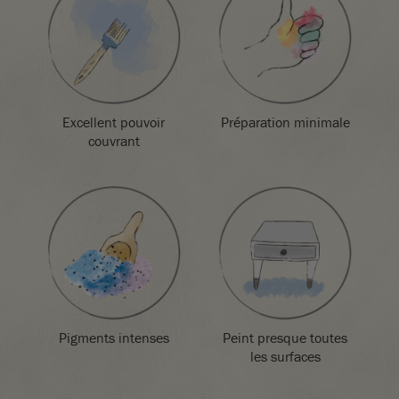
Veuillez noter que les couleurs peuvent varier selon vos
paramètres d’écran. Nous ne pouvons garantir que les
couleurs des peintures affichées sur votre écran
correspondront exactement aux couleurs réelles. En cas de
doute, veuillez commander au préalable un nuancier ou un
pot échantillon.
Excellent pouvoir
Préparation minimale
Éliminer le contenu/récipient dans le lieu d’élimination
couvrant
conformément à la réglementation locale.
Pigments intenses
Peint presque toutes
les surfaces