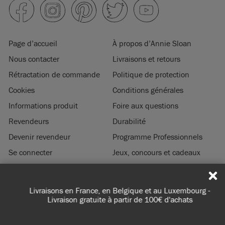
Page d’accueil
À propos d’Annie Sloan
Nous contacter
Livraisons et retours
Rétractation de commande
Politique de protection
Cookies
Conditions générales
Informations produit
Foire aux questions
Revendeurs
Durabilité
Devenir revendeur
Programme Professionnels
Se connecter
Jeux, concours et cadeaux
Mentions légales
Livraisons en France, en Belgique et au Luxembourg -
© 2026 ANNIE SLOAN INTERIORS LTD. ‘
CHALK PAINT
’ est une marque de
Livraison gratuite à partir de 100€ d'achats
commerce enregistrée de Annie Sloan Interiors Ltd. au US & CAN. ‘ANNIE
SLOAN’ est une marque de commerce enregistrée de Annie Sloan Interiors Ltd.
au UK, EU, CH, US, CAN, AUS, NZ, ZA, CN, KR, MX, AZ, IN, IR, JP, RU, SG, TR & UA.