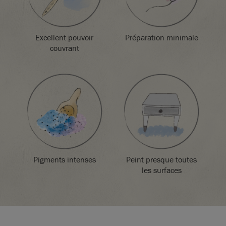
accordance with local regulations.
Excellent pouvoir
Préparation minimale
couvrant
Pigments intenses
Peint presque toutes
les surfaces
SKU:
P069JAI.X101.01
Fabriqué au Royaume-Uni. Importé et distribué dans l’UE par
Annie Sloan Europe GmbH.