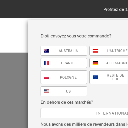
 au 31 août. Aucun code promo nécessaire !
D’où envoyez-vous votre commande?
AUSTRALIA
L'AUTRICHE
BOUTIQUE
PEINTURES
TOU
FRANCE
ALLEMAGN
RESTE DE
POLOGNE
L’UE
US
En dehors de ces marchés?
INTERNATIONA
Nous avons des milliers de revendeurs dans 