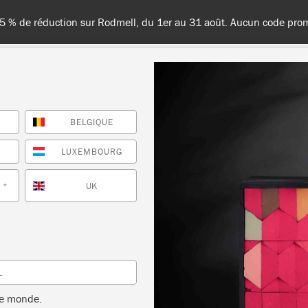
Livraisons en France, en Belgiqu
BELGIQUE
TES LES COULEURS
À PROPOS
REVENDEURS
INSPIR
E
LUXEMBOURG
UK
*
neutral
L
TRIER PAR
le monde.