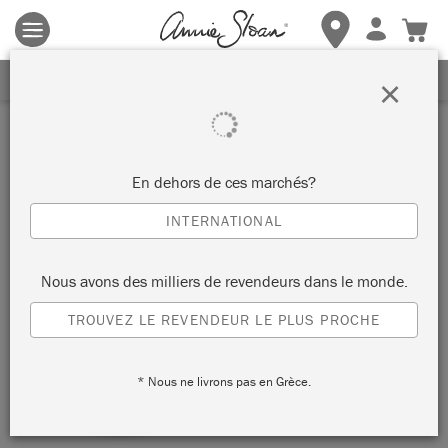
Les conditions générales s'appliquent.
Cliquez ici
pour plus de
détails.
RECEVEZ UNE REMISE DE 10%
×
Metallic
En dehors de ces marchés?
TRIER PAR
INTERNATIONAL
Nous avons des milliers de revendeurs dans le monde.
NOUVEAU!
TROUVEZ LE REVENDEUR LE PLUS PROCHE
* Nous ne livrons pas en Grèce.