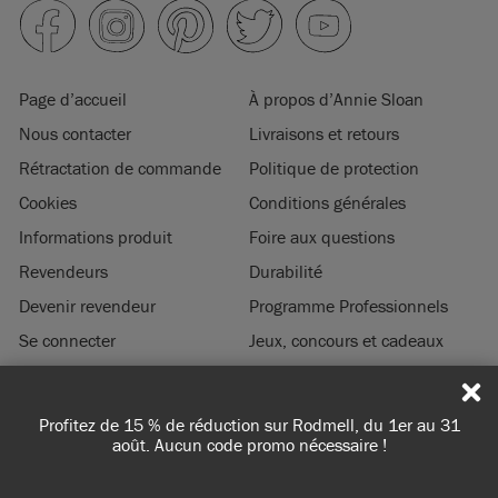
Page d’accueil
À propos d’Annie Sloan
Nous contacter
Livraisons et retours
Rétractation de commande
Politique de protection
Cookies
Conditions générales
Informations produit
Foire aux questions
Revendeurs
Durabilité
Devenir revendeur
Programme Professionnels
Se connecter
Jeux, concours et cadeaux
Mentions légales
Profitez de 15 % de réduction sur Rodmell, du 1er au 31
© 2026 ANNIE SLOAN INTERIORS LTD. ‘
CHALK PAINT
’ est une marque de
août. Aucun code promo nécessaire !
commerce enregistrée de Annie Sloan Interiors Ltd. au US & CAN. ‘ANNIE
SLOAN’ est une marque de commerce enregistrée de Annie Sloan Interiors Ltd.
au UK, EU, CH, US, CAN, AUS, NZ, ZA, CN, KR, MX, AZ, IN, IR, JP, RU, SG, TR & UA.