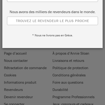
ENVOYER
Nous avons des milliers de revendeurs dans le monde.
Inscrivez-vous et bénéficiez de 10% de remise sur votre
TROUVEZ LE REVENDEUR LE PLUS PROCHE
première commande.
* Nous ne livrons pas en Grèce.
Page d’accueil
À propos d’Annie Sloan
Nous contacter
Livraisons et retours
Rétractation de commande
Politique de protection
Cookies
Conditions générales
Informations produit
Foire aux questions
Revendeurs
Durabilité
Devenir revendeur
Programme Professionnels
Se connecter
Jeux, concours et cadeaux