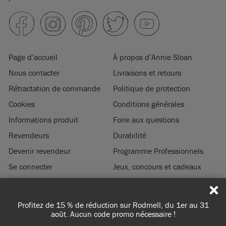
Page d’accueil
À propos d’Annie Sloan
Nous contacter
Livraisons et retours
Rétractation de commande
Politique de protection
Cookies
Conditions générales
Informations produit
Foire aux questions
Revendeurs
Durabilité
Devenir revendeur
Programme Professionnels
Se connecter
Jeux, concours et cadeaux
Mentions légales
Profitez de 15 % de réduction sur Rodmell, du 1er au 31
© 2026 ANNIE SLOAN INTERIORS LTD. ‘
CHALK PAINT
’ est une marque de
août. Aucun code promo nécessaire !
commerce enregistrée de Annie Sloan Interiors Ltd. au US & CAN. ‘ANNIE
SLOAN’ est une marque de commerce enregistrée de Annie Sloan Interiors Ltd.