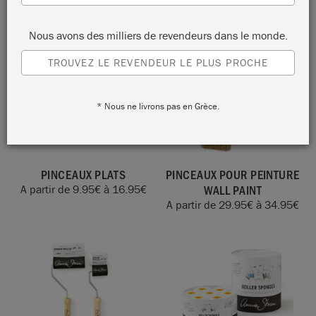
PAINT™
POUR LA CIRE
A partir de
24.95
€
à
47.95
€
A partir de
41.95
€
à
52.95
€
Nous avons des milliers de revendeurs dans le monde.
TROUVEZ LE REVENDEUR LE PLUS PROCHE
* Nous ne livrons pas en Grèce.
PINCEAUX PLATS
PINCEAUX POUR PEINTURE
WALL PAINT
A partir de
9.95
€
à
16.95
€
A partir de
29.95
€
à
34.95
€