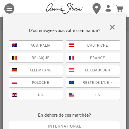
Les conditions générales s'appliquent.
Cliquez ici
pour plus de
détails.
RECEVEZ UNE REMISE DE 10%
×
D’où envoyez-vous votre commande?
Grand
AUSTRALIA
L'AUTRICHE
BELGIQUE
FRANCE
TRIER PAR
ALLEMAGNE
LUXEMBOURG
POLOGNE
RESTE DE L’UE
*
UK
US
En dehors de ces marchés?
PINCEAUX POUR LA CHALK
BROSSES CHALK PAINT™
INTERNATIONAL