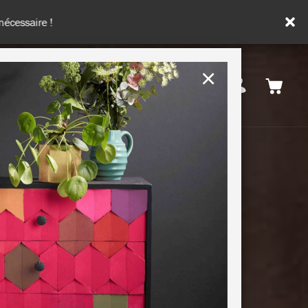
de 100€ d'achats
×
France
ATION & CONSEILS
DURABILITÉ