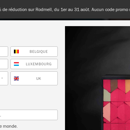
France, en Belgique et au Luxembourg - Livraison gratuite à partir 
BELGIQUE
TES LES COULEURS
À PROPOS
REVENDEURS
INSPIR
E
LUXEMBOURG
UK
*
L
le monde.