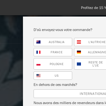
Livraisons en 
D’où envoyez-vous votre commande?
AUSTRALIA
L'AUTRICHE
BOUTIQUE
PEINTURES
TOU
FRANCE
ALLEMAGN
RESTE DE
POLOGNE
L’UE
US
En dehors de ces marchés?
INTERNATIONA
Nous avons des milliers de revendeurs dans 