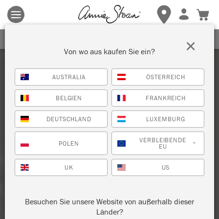
Es gelten die allgemeinen Geschäftsbedingungen.
Klicken Sie
hier
für weitere Informationen.
ERHALTEN SIE 10% RABATT
×
Von wo aus kaufen Sie ein?
AUSTRALIA
ÖSTERREICH
BELGIEN
FRANKREICH
DEUTSCHLAND
LUXEMBURG
VERBLEIBENDE
POLEN
*
EU
UK
US
Besuchen Sie unsere Website von außerhalb dieser
Länder?