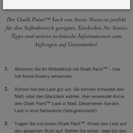
Der Chalk Paint™ Lack von Annie Sloan ist perfekt
für den Außenbereich geeignet. Entdecken Sie Annies
Tipps und weitere technische Informationen zum
Auftragen auf Gartenmöbel.
Streichen Sie Ihr Möbelstück mit Chalk Paint™ – hier
hat Annie Giverny verwendet.
Rühren Sie den Lack gut um. Sie können entweder den
Matt- oder den Glanzlack wählen. Hier verwendet Annie
den Chalk Paint™ Lack in Matt. Dekantieren Sie den
Lack in eine Farbwanne (falls gewünscht).
Tragen Sie mit einem Chalk Paint™ -Pinsel den Lack auf
den gesamten Stuhl auf. Stellen Sie sicher, dass Sie den