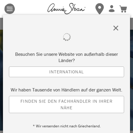
Es gelten die allgemeinen Geschäftsbedingungen.
Klicken Sie
hier
für weitere Informationen.
ERHALTEN SIE 10% RABATT
×
Besuchen Sie unsere Website von außerhalb dieser
Länder?
INTERNATIONAL
Technik
Wir haben Tausende von Händlern auf der ganzen Welt.
SO VERSIEGELN SIE GARTENMÖBEL
FINDEN SIE DEN FACHHÄNDLER IN IHRER
NÄHE
MIT CHALK PAINT™ LACK
* Wir versenden nicht nach Griechenland.