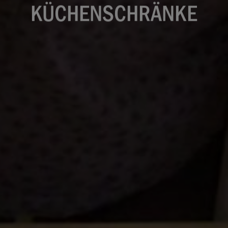
KÜCHENSCHRÄNKE