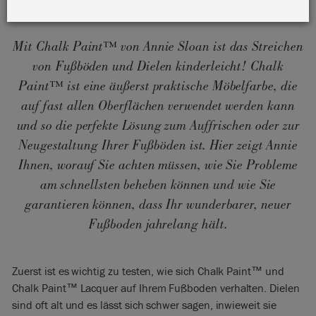
Mit Chalk Paint™ von Annie Sloan ist das Streichen
von Fußböden und Dielen kinderleicht! Chalk
Paint™ ist eine äußerst praktische Möbelfarbe, die
auf fast allen Oberflächen verwendet werden kann
und so die perfekte Lösung zum Auffrischen oder zur
Neugestaltung Ihrer Fußböden ist. Hier zeigt Annie
Ihnen, worauf Sie achten müssen, wie Sie Probleme
am schnellsten beheben können und wie Sie
garantieren können, dass Ihr wunderbarer, neuer
Fußboden jahrelang hält.
Zuerst ist es wichtig zu testen, wie sich Chalk Paint™ und
Chalk Paint™ Lacquer auf Ihrem Fußboden verhalten. Dielen
sind oft alt und es lässt sich schwer sagen, inwieweit sie