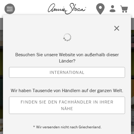
Es gelten die allgemeinen Geschäftsbedingungen.
Klicken Sie
hier
für weitere Informationen.
ERHALTEN SIE 10% RABATT
×
Besuchen Sie unsere Website von außerhalb dieser
Länder?
INTERNATIONAL
Technik
Wir haben Tausende von Händlern auf der ganzen Welt.
SO STREICHEN SIE FUSSBÖDEN MIT C
FINDEN SIE DEN FACHHÄNDLER IN IHRER
NÄHE
HALK PAINT™
* Wir versenden nicht nach Griechenland.