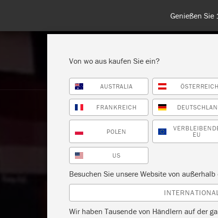
Entdecken Sie
Von wo aus kaufen Sie ein?
AUSTRALIA
ÖSTERREIC
ALLE PRODUKTE ANZEIGEN
FA
FRANKREICH
DEUTSCHLA
VERBLEIBEND
POLEN
EU
US
Besuchen Sie unsere Website von außerhalb 
INTERNATIONA
Wir haben Tausende von Händlern auf der ga