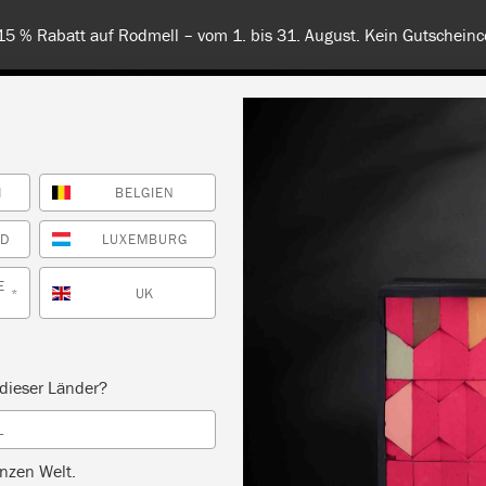
 unsere Farben – kostenlose Farbkarte jetzt bestellen. Versandkos
H
BELGIEN
RBE
ALLE FARBEN
INFO
FACHHÄNDLER
TIPPS &
ND
LUXEMBURG
E
UK
*
dieser Länder?
L
nzen Welt.