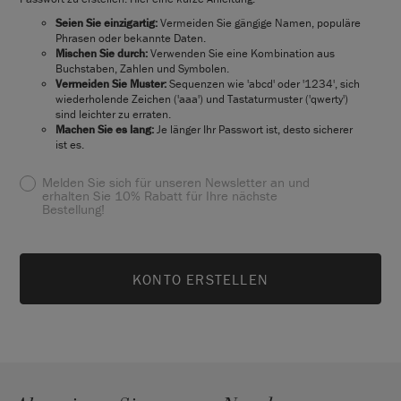
Seien Sie einzigartig:
Vermeiden Sie gängige Namen, populäre
Phrasen oder bekannte Daten.
Mischen Sie durch:
Verwenden Sie eine Kombination aus
Buchstaben, Zahlen und Symbolen.
Vermeiden Sie Muster:
Sequenzen wie 'abcd' oder '1234', sich
wiederholende Zeichen ('aaa') und Tastaturmuster ('qwerty')
sind leichter zu erraten.
Machen Sie es lang:
Je länger Ihr Passwort ist, desto sicherer
ist es.
Melden Sie sich für unseren Newsletter an und
erhalten Sie 10% Rabatt für Ihre nächste
Bestellung!