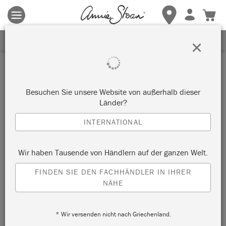
Es gelten die allgemeinen Geschäftsbedingungen.
Klicken Sie
hier
für weitere Informationen.
ERHALTEN SIE 10% RABATT
×
Konto erstellen
Benutzername
*
Besuchen Sie unsere Website von außerhalb dieser
Länder?
INTERNATIONAL
Name
*
Vorname
Wir haben Tausende von Händlern auf der ganzen Welt.
FINDEN SIE DEN FACHHÄNDLER IN IHRER
NÄHE
Nachname
* Wir versenden nicht nach Griechenland.