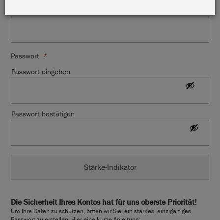
E-Mail Adresse
*
Passwort
*
Passwort eingeben
Passwort bestätigen
Stärke-Indikator
Die Sicherheit Ihres Kontos hat für uns oberste Priorität!
Um Ihre Daten zu schützen, bitten wir Sie, ein starkes, einzigartiges
Passwort zu erstellen. Hier eine kurze Anleitung: