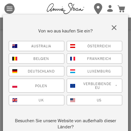
Es gelten die allgemeinen Geschäftsbedingungen.
Klicken Sie
hier
für weitere Informationen.
ERHALTEN SIE 10% RABATT
×
Von wo aus kaufen Sie ein?
AUSTRALIA
ÖSTERREICH
BELGIEN
FRANKREICH
DEUTSCHLAND
LUXEMBURG
VERBLEIBENDE
POLEN
*
EU
UK
US
Besuchen Sie unsere Website von außerhalb dieser
Länder?