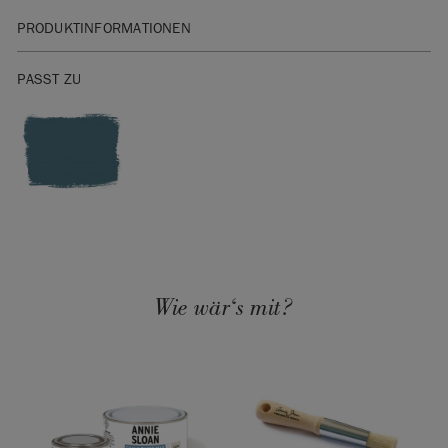
PRODUKTINFORMATIONEN
Technische Informationen
PASST ZU
Vor Gebrauch gut umrühren. Zuerst an einer
unauffälligen Stelle testen.
Die Oberfläche muss trocken und staubfrei sein. Chalk
Paint sollte vollständig durchgetrocknet sein, bevor
Metallic Paint aufgetragen wird.
Für beste Ergebnisse mit einem Flachpinsel von Annie
Sloan oder einem kleinen Schaumstoffroller auftragen.
Eine Schicht ergibt ein transparentes Finish; zwei
Schichten sorgen für einen deckenden, glänzenden
Effekt. Zwischen den Schichten 3–4 Stunden trocknen
Wie wär‘s mit?
lassen.
Nicht für den Außenbereich geeignet.
Ein zusätzlicher Schutz mit Wachs oder Lack ist nicht
erforderlich – wie bei der Satin Paint oder Wall Paint
von Annie Sloan ist ein integrierter Schutz enthalten.
Bei besonders stark beanspruchten Flächen empfehlen
wir jedoch eine zusätzliche Versiegelung mit dem