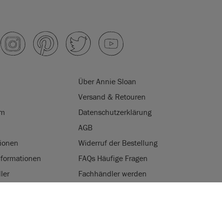
Über Annie Sloan
Versand & Retouren
um
Datenschutzerklärung
AGB
ionen
Widerruf der Bestellung
nformationen
FAQs Häufige Fragen
ler
Fachhändler werden
programm
Login für Fachhändler
VON COOKIES
gkeit
verwendet Cookies, um das Kundenerlebnis bei Ihrem