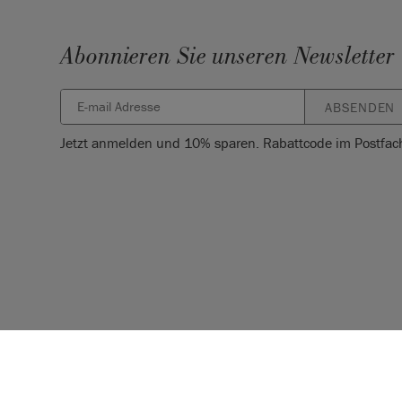
Abonnieren Sie unseren Newsletter
ABSENDEN
Jetzt anmelden und 10% sparen. Rabattcode im Postfac
© 2026 ANNIE SLOAN INTERIORS LTD. ‘
CHALK PAINT
’ ist ein