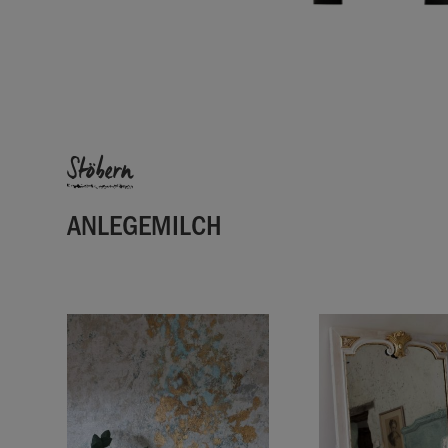
zunächst weiß aus, dann violett, wenn sie trockn
15 Minuten dauern), und schließlich transparent
Anlegemilch transparent ist, kann mit dem Auftr
begonnen werden. Legen Sie das Blatt vorsichtig 
Anlegemilch bestrichene Fläche, glätten Sie es v
entfernen Sie überschüssiges Blattmetall mit ei
trockenen Tuch.
Stöbern
Waschen Sie Pinsel unmittelbar nach dem Gebra
ANLEGEMILCH
SKU:
KGLD001.1001.01
EAN:
5060621621423
Hergestellt im Vereinigten Königreich. Importiert
EU durch Annie Sloan Europe GmbH.