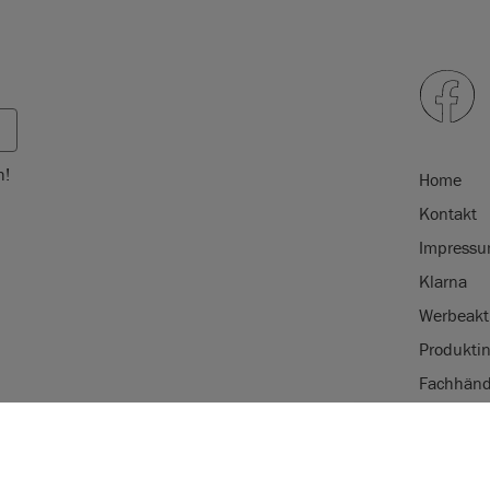
h!
Home
Kontakt
Impress
Klarna
Werbeakt
Produkti
Fachhänd
Handels
VERWENDUNG 
Nachhalti
AnnieSloan.com 
e eingetragene Marke von Annie