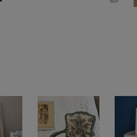
et (dies kann bis zu
. Sobald die
agen des Blattmetalls
auf die mit
orsichtig und
nem weichen,
uch mit Wasser aus.
 und vertrieben in der