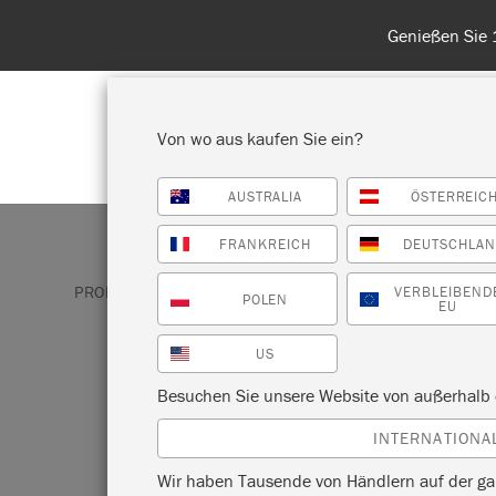
Entdecken Sie
Von wo aus kaufen Sie ein?
AUSTRALIA
ÖSTERREIC
ALLE PRODUKTE ANZEIGEN
FA
FRANKREICH
DEUTSCHLA
PRODUKTE
WACHSE UND FINISHES
ANLEGEMI
VERBLEIBEND
POLEN
EU
US
ANLEGEMILCH
Besuchen Sie unsere Website von außerhalb 
INTERNATIONA
GOLD SIZE
Wir haben Tausende von Händlern auf der ga