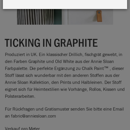
TICKING IN GRAPHITE
Produziert in UK. Ein klassischer Drillich, fischgrät gewebt, in
den Farben Graphite und Old White aus der Annie Sloan
Farbpalette. Die perfekte Ergänzung zu Chalk Paint™ , dieser
Stoff lässt sich wunderbar mit den anderen Stoffen aus der
Annie Sloan Kollektion, den Prints und Halbleinen. Der Stoff
eignet sich für Heimtextilien wie Vorhänge, Rollos, Kissen und
Polsterarbeiten.
Für Rückfragen und Gratismuster senden Sie bitte eine Email
an fabric@anniesloan.com
Verkauf pro Meter.