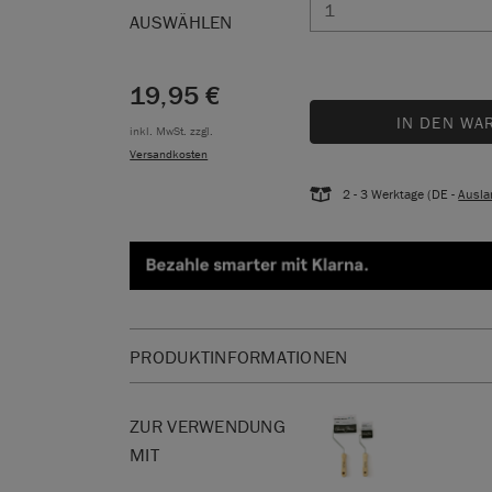
AUSWÄHLEN
19,95 €
IN DEN WA
inkl. MwSt. zzgl.
Versandkosten
2 - 3 Werktage (DE -
Ausla
PRODUKTINFORMATIONEN
SKU:
RREF004.LG01.01
EAN:
5060621621140
ZUR VERWENDUNG
MIT
Hergestellt in der Europäischen Union. Vertrieb 
Europe GmbH.