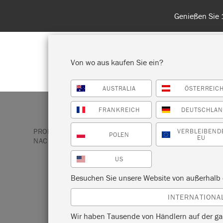
Genießen Sie 15 % Rab
Von wo aus kaufen Sie ein?
AUSTRALIA
ÖSTERREIC
ALLE PRODUKTE ANZEIGEN
FA
FRANKREICH
DEUTSCHLA
PRODUKTE
PINSEL UND ZUBEHÖR
SCHAUMSTO
VERBLEIBEND
POLEN
EU
NACHFÜLLPACKUNGEN
US
SCHAUMSTOFF
Besuchen Sie unsere Website von außerhalb 
INTERNATIONA
NACHFÜLLPAC
Wir haben Tausende von Händlern auf der ga