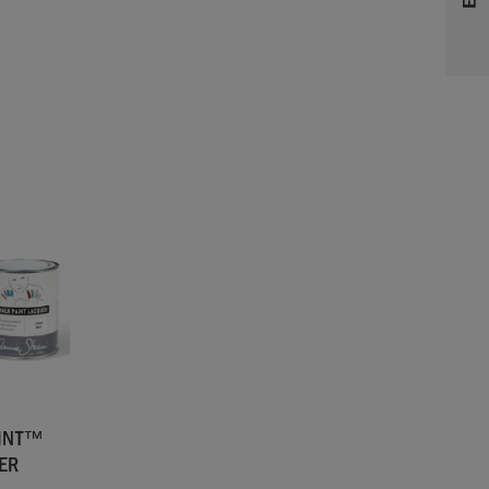
AINT™
ER