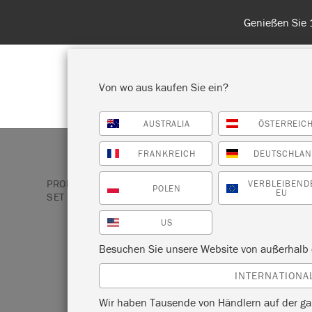
Entdecken Si
Von wo aus kaufen Sie ein?
AUSTRALIA
ÖSTERREIC
ALLE PRODUKTE ANZEIGEN
FA
FRANKREICH
DEUTSCHLA
PRODUKTE
PINSEL UND ZUBEHÖR
DETAILPINSE
VERBLEIBEND
POLEN
EU
SET
US
DETAILPINSEL –
Besuchen Sie unsere Website von außerhalb 
INTERNATIONA
TEILIGES SET
Wir haben Tausende von Händlern auf der ga