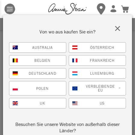
Es gelten die allgemeinen Geschäftsbedingungen.
Klicken Sie
hier
für weitere Informationen.
ERHALTEN SIE 10% RABATT
×
Von wo aus kaufen Sie ein?
Blau
AUSTRALIA
ÖSTERREICH
BELGIEN
FRANKREICH
FILTERN
SORTIEREN NACH
DEUTSCHLAND
LUXEMBURG
VERBLEIBENDE
POLEN
*
EU
UK
US
Besuchen Sie unsere Website von außerhalb dieser
FRIDA BLUE
Länder?