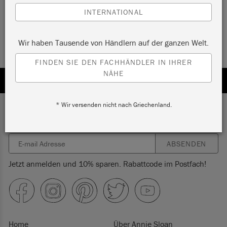
Von
10.95
€
bis
41.95
€
INTERNATIONAL
Wir haben Tausende von Händlern auf der ganzen Welt.
FINDEN SIE DEN FACHHÄNDLER IN IHRER
NÄHE
* Wir versenden nicht nach Griechenland.
Abonnieren Sie unseren Newsletter
ABSENDEN
Jetzt anmelden und 10% sparen. Rabattcode im Postfach!
Home
Über Annie Sloan