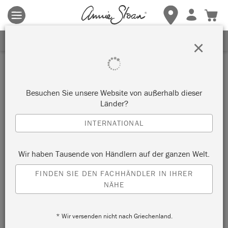
Es gelten die allgemeinen Geschäftsbedingungen.
Klicken Sie
hier
für weitere Informationen.
ERHALTEN SIE 10% RABATT
×
Inspiration
SPOTTED WARDROBE
Besuchen Sie unsere Website von außerhalb dieser
Länder?
by Beau Ford
INTERNATIONAL
Painter in Residence Beau Ford created this fun, colourful
Wir haben Tausende von Händlern auf der ganzen Welt.
children’s wardrobe using Chalk Paint® in complementary
FINDEN SIE DEN FACHHÄNDLER IN IHRER
orange and blue.
NÄHE
* Wir versenden nicht nach Griechenland.