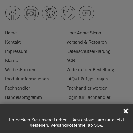
Home
Über Annie Sloan
Kontakt
Versand & Retouren
Impressum
Datenschutzerklärung
Klarna
AGB
Werbeaktionen
Widerruf der Bestellung
Produktinformationen
FAQs Häufige Fragen
Fachhändler
Fachhändler werden
Handelsprogramm
Login für Fachhändler
Nachhaltigkeit
Entdecken Sie unsere Farben – kostenlose Farbkarte jetzt
© 2026 ANNIE SLOAN INTERIORS LTD. ‘
CHALK PAINT
’ ist eine eingetragene
bestellen. Versandkostenfrei ab 50€.
Marke von Annie Sloan Interiors Ltd. in US & CAN. ‘ANNIE SLOAN’ ist eine
eingetragene Marke Annie Sloan Interiors Ltd. in UK, EU, CH, US, CAN, AUS, NZ,