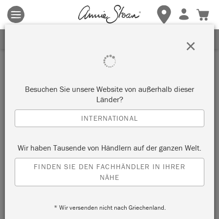
Es gelten die allgemeinen Geschäftsbedingungen.
Klicken Sie
hier
für weitere Informationen.
ERHALTEN SIE 10% RABATT
×
Inspiration
GRÜNER OMBRE-SCHRANK
Besuchen Sie unsere Website von außerhalb dieser
Länder?
by Girl in Blue Designs
INTERNATIONAL
Painter in Residence Girl in Blue Designs created this green
Wir haben Tausende von Händlern auf der ganzen Welt.
ombre using three colours from the Chalk Paint® palette.
FINDEN SIE DEN FACHHÄNDLER IN IHRER
NÄHE
* Wir versenden nicht nach Griechenland.