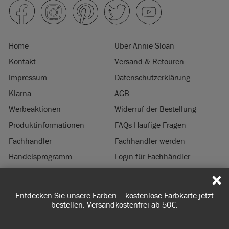
Home
Über Annie Sloan
Kontakt
Versand & Retouren
Impressum
Datenschutzerklärung
Klarna
AGB
Werbeaktionen
Widerruf der Bestellung
Produktinformationen
FAQs Häufige Fragen
Fachhändler
Fachhändler werden
Handelsprogramm
Login für Fachhändler
Nachhaltigkeit
Entdecken Sie unsere Farben – kostenlose Farbkarte jetzt
© 2026 ANNIE SLOAN INTERIORS LTD. ‘
CHALK PAINT
’ ist eine eingetragene
bestellen. Versandkostenfrei ab 50€.
Marke von Annie Sloan Interiors Ltd. in US & CAN. ‘ANNIE SLOAN’ ist eine
eingetragene Marke Annie Sloan Interiors Ltd. in UK, EU, CH, US, CAN, AUS, NZ,
ZA, CN, KR, MX, AZ, IN, IR, JP, RU, SG, TR & UA.