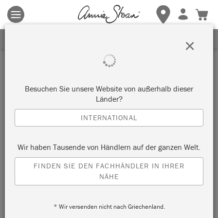
Es gelten die allgemeinen Geschäftsbedingungen.
Klicken Sie
hier
für weitere Informationen.
ERHALTEN SIE 10% RABATT
×
Inspiration
ATHENIAN BLACK UND
Besuchen Sie unsere Website von außerhalb dieser
Länder?
HOLZ SIDEBOARD
INTERNATIONAL
von Chloe Kempster
Wir haben Tausende von Händlern auf der ganzen Welt.
FINDEN SIE DEN FACHHÄNDLER IN IHRER
NÄHE
* Wir versenden nicht nach Griechenland.