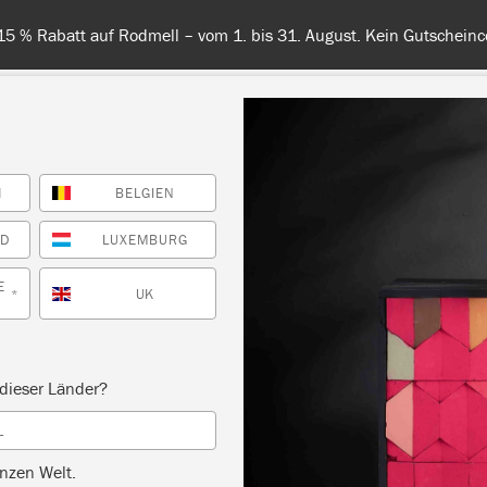
Entdecken Sie unsere Fa
H
BELGIEN
RBE
ALLE FARBEN
INFO
FACHHÄNDLER
TIPPS &
ND
LUXEMBURG
E
UK
*
dieser Länder?
L
nzen Welt.