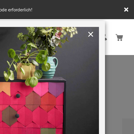
rben – kostenlose Farbkarte jetzt bestellen. Versandkostenfrei ab
×
Deutschland
 INSPIRATION
NACHHALTIGKEIT