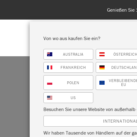
1. bis 31. August. Kein Gutscheincode erforderlich!
Von wo aus kaufen Sie ein?
AUSTRALIA
ÖSTERREIC
ALLE PRODUKTE ANZEIGEN
FA
FRANKREICH
DEUTSCHLA
VERBLEIBEND
POLEN
EU
US
Besuchen Sie unsere Website von außerhalb 
INTERNATIONA
Wir haben Tausende von Händlern auf der ga