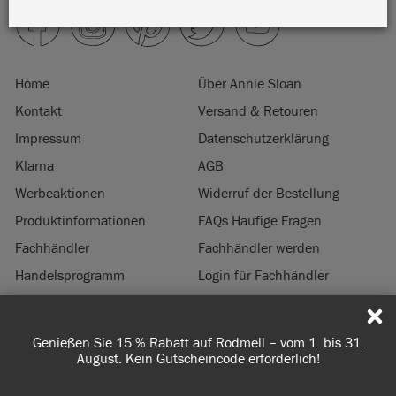
Home
Über Annie Sloan
Kontakt
Versand & Retouren
Impressum
Datenschutzerklärung
Klarna
AGB
Werbeaktionen
Widerruf der Bestellung
Produktinformationen
FAQs Häufige Fragen
Fachhändler
Fachhändler werden
Handelsprogramm
Login für Fachhändler
Nachhaltigkeit
Genießen Sie 15 % Rabatt auf Rodmell – vom 1. bis 31.
© 2026 ANNIE SLOAN INTERIORS LTD. ‘
CHALK PAINT
’ ist eine eingetragene
August. Kein Gutscheincode erforderlich!
Marke von Annie Sloan Interiors Ltd. in US & CAN. ‘ANNIE SLOAN’ ist eine
eingetragene Marke Annie Sloan Interiors Ltd. in UK, EU, CH, US, CAN, AUS, NZ,
ZA, CN, KR, MX, AZ, IN, IR, JP, RU, SG, TR & UA.