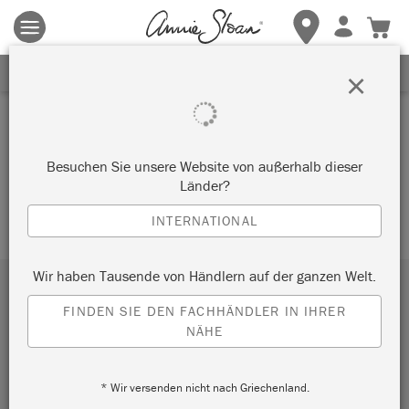
Es gelten die allgemeinen Geschäftsbedingungen.
Klicken Sie
hier
für weitere Informationen.
ERHALTEN SIE 10% RABATT
×
DONOR DASHBOARD
Besuchen Sie unsere Website von außerhalb dieser
[give_donor_dashboard]
Länder?
INTERNATIONAL
Wir haben Tausende von Händlern auf der ganzen Welt.
Abonnieren Sie unseren Newsletter
FINDEN SIE DEN FACHHÄNDLER IN IHRER
NÄHE
ABSENDEN
Jetzt anmelden und 10% sparen. Rabattcode im Postfach!
* Wir versenden nicht nach Griechenland.