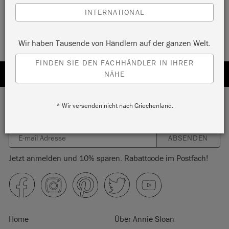
INTERNATIONAL
Wir haben Tausende von Händlern auf der ganzen Welt.
FINDEN SIE DEN FACHHÄNDLER IN IHRER
NÄHE
* Wir versenden nicht nach Griechenland.
Abonnieren Sie unseren Newsletter
ABSENDEN
Jetzt anmelden und 10% sparen. Rabattcode im Postfach!
Home
Über Annie Sloan