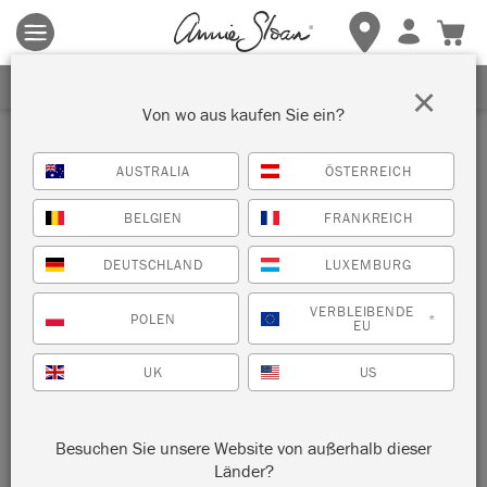
Es gelten die allgemeinen Geschäftsbedingungen.
Klicken Sie
hier
für weitere Informationen.
ERHALTEN SIE 10% RABATT
×
Von wo aus kaufen Sie ein?
Mittel
AUSTRALIA
ÖSTERREICH
BELGIEN
FRANKREICH
SORTIEREN NACH
DEUTSCHLAND
LUXEMBURG
VERBLEIBENDE
POLEN
*
EU
UK
US
Besuchen Sie unsere Website von außerhalb dieser
Länder?
CHALK PAINT™ PINSEL