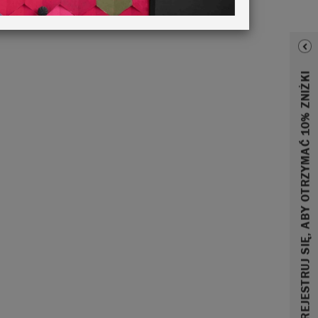
ZAREJESTRUJ SIĘ, ABY OTRZYMAĆ 10% ZNIŻKI