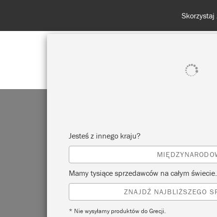
ulamin
Skorzystaj z 15% zniżki 
POKAŻ WSZYSTKO
FARBA
Jesteś z innego kraju?
MIĘDZYNARODO
Mamy tysiące sprzedawców na całym świecie.
ZNAJDŹ NAJBLIŻSZEGO 
* Nie wysyłamy produktów do Grecji.