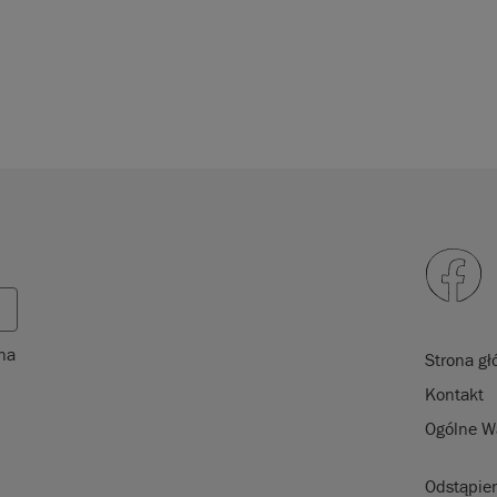
 na
Strona g
Kontakt
Ogólne W
Odstąpie