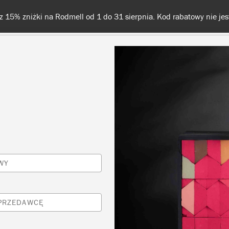
na Rodmell od 1 do 31 sierpnia. Kod rabatowy nie jest wymagany!
KOLORY
O NAS
SPRZEDAWCY
INSPIRACJE I TECHNI
red
WY
SPRZEDAWCĘ
SORTUJ WEDŁUG