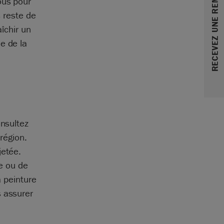
RECEVEZ UNE REMISE DE 10%
ous pour
s reste de
aîchir un
e de la
onsultez
 région.
jetée.
le ou de
a peinture
s assurer