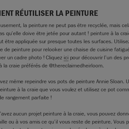
NT RÉUTILISER LA PEINTURE
sement, la peinture ne peut pas être recyclée, mais cel
pas qu’elle doive être jetée pour autant ! peinture à la cra
t être appliquée sur presque toutes les surfaces. Utilisez
e de peinture pour relooker une chaise de cuisine fatigu
yer un cadre photo ! Cliquez
ici
pour découvrir l’un des pr
à la craie préférés de @thereclaimedheirloom.
ez même repeindre vos pots de peinture Annie Sloan. Uti
einture à la craie que vous voulez et utilisez ce pot co
de rangement parfaite !
’avez aucun projet peinture à la craie, vous pouvez donn
ille ou à vos amis ce qu’il vous reste de peinture. Vous 