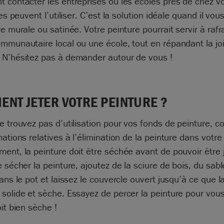
 contacter les entreprises ou les écoles près de chez v
les peuvent l’utiliser. C’est la solution idéale quand il vou
re murale ou satinée. Votre peinture pourrait servir à rafr
mmunautaire local ou une école, tout en répandant la joi
 N’hésitez pas à demander autour de vous !
NT JETER VOTRE PEINTURE ?
e trouvez pas d’utilisation pour vos fonds de peinture, c
mations relatives à l’élimination de la peinture dans votre
ent, la peinture doit être séchée avant de pouvoir être 
e sécher la peinture, ajoutez de la sciure de bois, du sab
dans le pot et laissez le couvercle ouvert jusqu’à ce que l
solide et sèche. Essayez de percer la peinture pour vou
oit bien sèche !