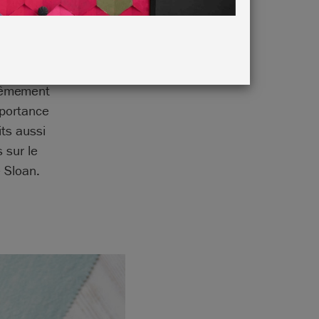
sophie du
trêmement
mportance
ts aussi
 sur le
 Sloan.