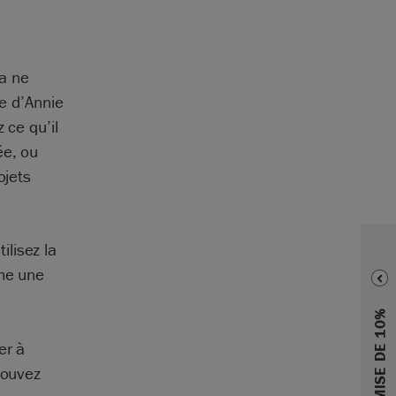
a ne
ie d’Annie
 ce qu’il
ée, ou
ojets
lisez la
mme une
er à
pouvez