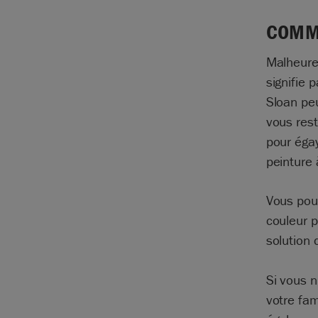
COMME
Malheureu
signifie 
Sloan peu
vous rest
pour éga
peinture 
Vous pouv
couleur p
solution 
Si vous n
votre fam