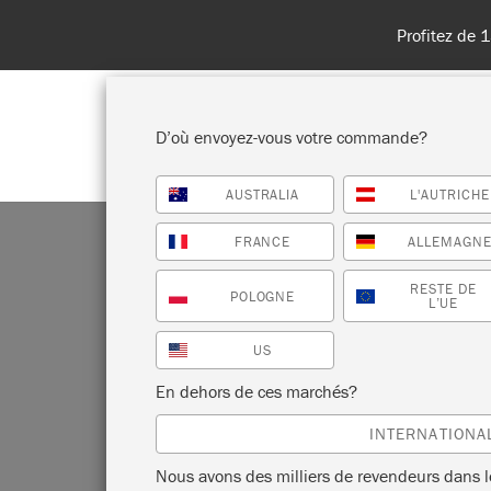
Livraisons en 
D’où envoyez-vous votre commande?
AUSTRALIA
L'AUTRICHE
BOUTIQUE
PEINTURES
TOU
FRANCE
ALLEMAGN
RESTE DE
POLOGNE
L’UE
US
C
En dehors de ces marchés?
INTERNATIONA
Nous avons des milliers de revendeurs dans 