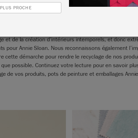
 PLUS PROCHE
(réduire, réutiliser et recycler) sont à la base de la philo
ge et de la création d’intérieurs intemporels, et donc ex
ts pour Annie Sloan. Nous reconnaissons également l’i
re cette démarche pour rendre le recyclage de nos produi
 que possible. Continuez votre lecture pour en savoir plus
age de vos produits, pots de peinture et emballages Annie