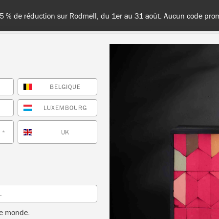
France, en Belgique et au Luxembourg - Livraison gratuite à partir 
BELGIQUE
TES LES COULEURS
À PROPOS
REVENDEURS
INSPIR
E
LUXEMBOURG
UK
*
Inspiration
OMMENT RECYCLER V
L
PRODUITS ANNIE SLOA
le monde.