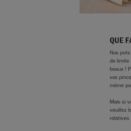
QUE F
Nos pots 
de limite
beaux ! P
vos pince
même pour
Mais si v
veuillez 
relatives