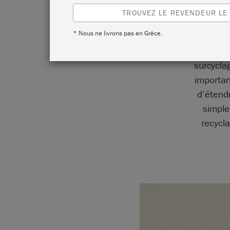
TROUVEZ LE REVENDEUR LE
* Nous ne livrons pas en Grèce.
Les 3 R 
surcycla
importan
d’étend
simple
recycl