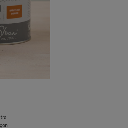
tre
açon