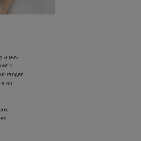
?
’y a pas
ont si
our ranger
ils ou
ure,
les