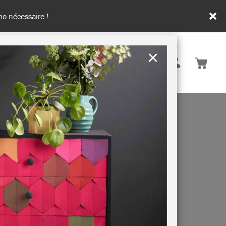
de 100€ d'achats
×
France
ATION & CONSEILS
DURABILITÉ
OS
N