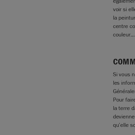
également
voir si el
la peintu
centre co
couleur…
COMME
Si vous n
les infor
Généralem
Pour fair
la terre 
devienne 
qu’elle s