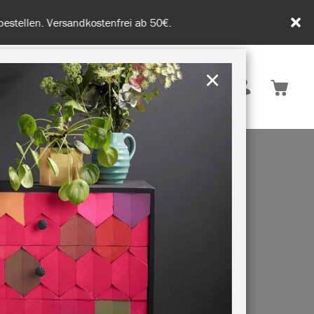
tenfrei ab 50€.
×
Deutschland
 INSPIRATION
NACHHALTIGKEIT
SON
EAU