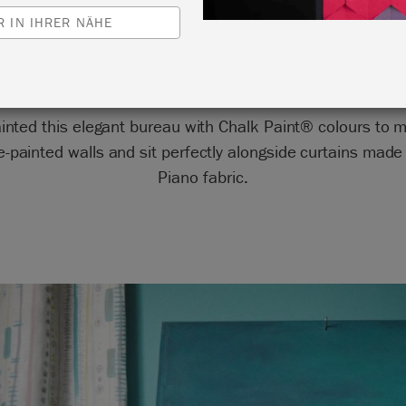
by Annie Sloan
 IN IHRER NÄHE
inted this elegant bureau with Chalk Paint® colours to 
-painted walls and sit perfectly alongside curtains made
Piano fabric.