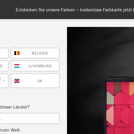
 unsere Farben – kostenlose Farbkarte jetzt bestellen. Versandkos
H
BELGIEN
RBE
ALLE FARBEN
INFO
FACHHÄNDLER
TIPPS &
ND
LUXEMBURG
E
UK
*
Inspiration
OVENCE AND AUBUS
dieser Länder?
L
UE COLOUR MIX BUR
nzen Welt.