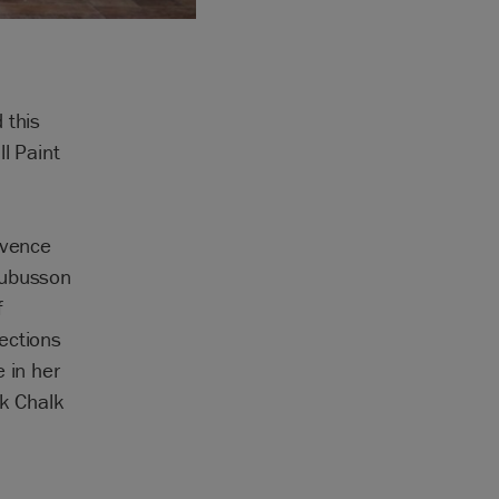
 this
l Paint
ovence
Aubusson
f
ections
 in her
ck Chalk