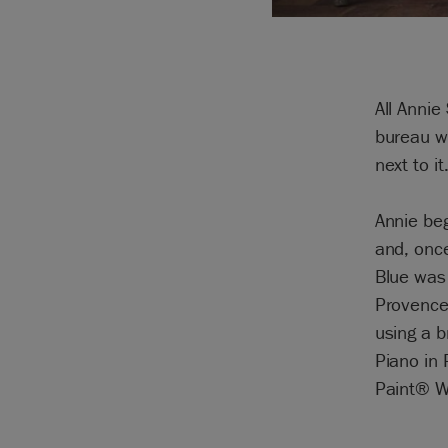
All Annie
bureau wi
next to it
Annie beg
and, onc
Blue was 
Provence 
using a b
Piano in 
Paint® W