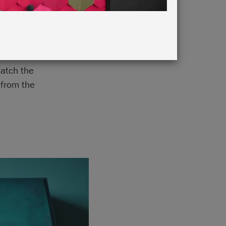
match the
 from the