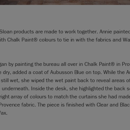
 Sloan products are made to work together. Annie painted
th Chalk Paint® colours to tie in with the fabrics and Wal
.
an by painting the bureau all over in Chalk Paint® in Pr
e dry, added a coat of Aubusson Blue on top. While the 
still wet, she wiped the wet paint back to reveal areas o
underneath. Inside the desk, she highlighted the back s
right array of colours to match the curtains she had made
Provence fabric. The piece is finished with Clear and Bla
ax.