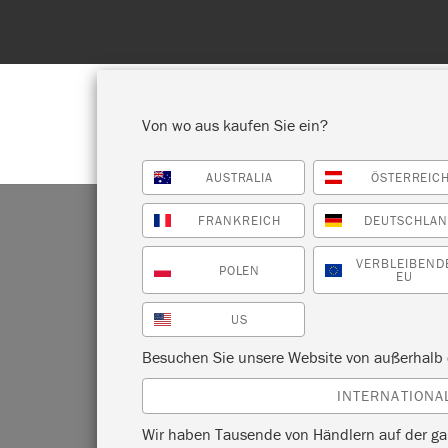
Entdecken Sie
Von wo aus kaufen Sie ein?
AUSTRALIA
ÖSTERREIC
ALLE PRODUKTE ANZEIGEN
FA
FRANKREICH
DEUTSCHLA
VERBLEIBEND
POLEN
EU
US
PR
Besuchen Sie unsere Website von außerhalb 
INTERNATIONA
BL
Wir haben Tausende von Händlern auf der ga